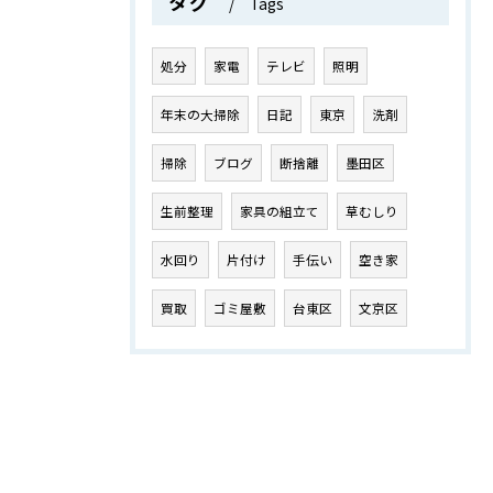
タグ
Tags
処分
家電
テレビ
照明
年末の大掃除
日記
東京
洗剤
掃除
ブログ
断捨離
墨田区
生前整理
家具の組立て
草むしり
水回り
片付け
手伝い
空き家
買取
ゴミ屋敷
台東区
文京区