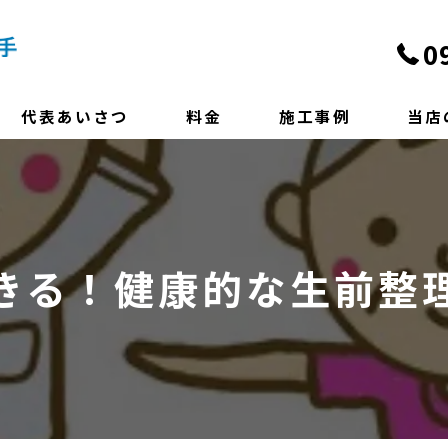
0
代表あいさつ
料金
施工事例
当店
よくある質問
遺品整
ハウス
きる！健康的な生前整
終活
便利屋
相談