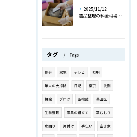
2025/11/12
遺品整理の料金相場と費用を抑えるためのポイントを詳しく解説
タグ
Tags
処分
家電
テレビ
照明
年末の大掃除
日記
東京
洗剤
掃除
ブログ
断捨離
墨田区
生前整理
家具の組立て
草むしり
水回り
片付け
手伝い
空き家