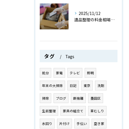
2025/11/12
遺品整理の料金相場と費用を抑えるためのポイントを詳しく解説
タグ
Tags
処分
家電
テレビ
照明
年末の大掃除
日記
東京
洗剤
掃除
ブログ
断捨離
墨田区
生前整理
家具の組立て
草むしり
水回り
片付け
手伝い
空き家