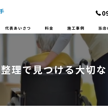
0
代表あいさつ
料金
施工事例
当店
よくある質問
遺品整
ハウス
前整理で見つける大切な
終活
便利屋
相談