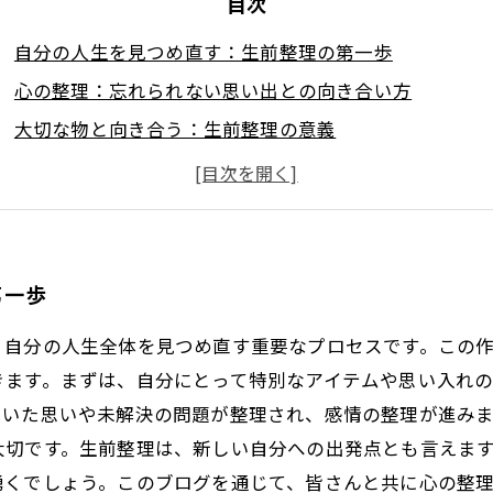
目次
自分の人生を見つめ直す：生前整理の第一歩
心の整理：忘れられない思い出との向き合い方
大切な物と向き合う：生前整理の意義
感情を解決する：心の整理と精神的な解放
未来を見据えた一歩：生前整理がもたらす新たなスター
生前整理を通じて得た気づきとその実践
心の整理で豊かな生活を：生前整理の未来へのステップ
第一歩
、自分の人生全体を見つめ直す重要なプロセスです。この
きます。まずは、自分にとって特別なアイテムや思い入れ
いた思いや未解決の問題が整理され、感情の整理が進みま
大切です。生前整理は、新しい自分への出発点とも言えま
湧くでしょう。このブログを通じて、皆さんと共に心の整