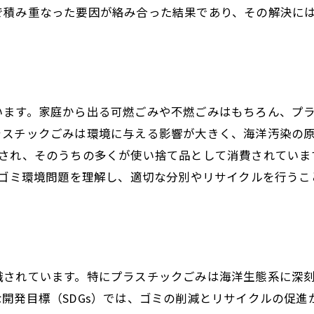
で積み重なった要因が絡み合った結果であり、その解決に
可能な未来を築くためのゴミ削減戦略
ゴミ削減のための3R（リデュース、リユース、リサイクル
廃棄物管理の最前線技術
企業によるゴミ削減の取り組み事例
います。家庭から出る可燃ごみや不燃ごみはもちろん、プ
消費者意識の変革とその方法
スチックごみは環境に与える影響が大きく、海洋汚染の原因
廃棄物ゼロを目指す政策とその効果
産され、そのうちの多くが使い捨て品として消費されていま
持続可能な製品設計の重要性
のゴミ環境問題を理解し、適切な分別やリサイクルを行う
イクルと再利用がゴミ問題を解決するカギ
リサイクルシステムの効率化と現状
廃棄物から新たな資源を生み出す方法
地域社会でのリサイクル意識向上の取り組み
識されています。特にプラスチックごみは海洋生態系に深
企業が推進するリサイクルプログラム
開発目標（SDGs）では、ゴミの削減とリサイクルの促
リサイクル可能な素材の選び方