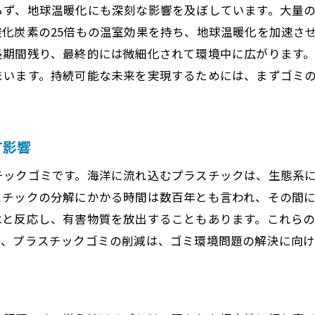
国際協力によるゴミ問題解決の枠組み
らず、地球温暖化にも深刻な影響を及ぼしています。大量
化炭素の25倍もの温室効果を持ち、地球温暖化を加速さ
革新的な政策とゴミ管理の未来
長期間残り、最終的には微細化されて環境中に広がります
持続可能な開発目標（SDGs）への貢献
まいます。持続可能な未来を実現するためには、まずゴミ
ゴミ問題解決への長期的な視点と投資
す影響
チックゴミです。海洋に流れ込むプラスチックは、生態系
スチックの分解にかかる時間は数百年とも言われ、その間
水と反応し、有害物質を放出することもあります。これら
て、プラスチックゴミの削減は、ゴミ環境問題の解決に向