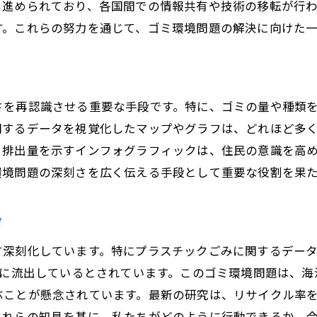
も進められており、各国間での情報共有や技術の移転が行
リサイクル技術の革新と未来
す。これらの努力を通じて、ゴミ環境問題の解決に向けた
社会で取り組むゴミ環境問題への実践例
地域主導のゴミ削減プロジェクト
学校での環境教育の重要性
さを再認識させる重要な手段です。特に、ゴミの量や種類
地域イベントでのゴミ削減の取り組み
関するデータを視覚化したマップやグラフは、どれほど多
コミュニティガーデンによる廃棄物削減
ミ排出量を示すインフォグラフィックは、住民の意識を高
環境問題の深刻さを広く伝える手段として重要な役割を果
地元企業との協力による持続可能な取り組み
自治体のゴミ問題解決への支援策
タ
ができるゴミ環境問題への具体的なアクション
日常生活でのゴミ削減アイデア
す深刻化しています。特にプラスチックごみに関するデータ
エコバッグや再利用可能なボトルの活用法
海に流出しているとされています。このゴミ環境問題は、
ぶことが懸念されています。最新の研究は、リサイクル率
家庭で始めるコンポストの実践
これらの知見を基に、私たちがどのように行動できるか、