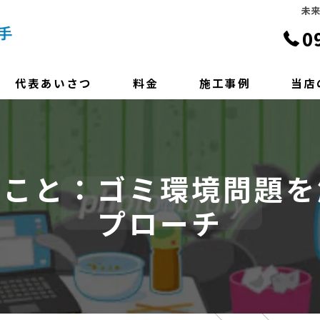
未
0
代表あいさつ
料金
施工事例
当店
よくある質問
遺品整
ハウス
ること：ゴミ環境問題を
終活
プローチ
便利屋
相談