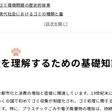
ゴミ環境問題の歴史的背景
現代社会におけるゴミの種類と量
国際的なゴミ問題とその取り組み
視覚化されたゴミ問題の影響
ゴミ環境問題に関する最新の研究データ
ゴミ環境問題についての基本的な法律と規制
続けるゴミが地球に与える影響とは
状を理解するための基礎知
ゴミの増加が地球温暖化に与える影響
プラスチックゴミが海洋生態系に及ぼす影響
埋立地の拡大とその環境への影響
ゴミによる土壌汚染の実態
都市化と消費の増加と密接に関連しています。19世紀末
多くの国で初めてゴミ収集が制度化され、ゴミ処理に関す
廃棄物が地域社会の健康にもたらす影響
ます。特に、プラスチックごみや電子廃棄物の増加は、持
ゴミ問題が生態系の多様性に与える影響