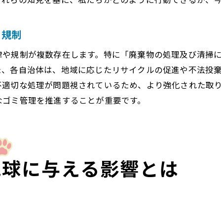
プラスチック製品の使用を減らす方法
サステナブルファッションの選び方
と規制
環境に優しい消費者行動の奨励
律や規制が複数存在します。特に「廃棄物の処理及び清掃
い技術がもたらすゴミ問題解決の可能性
た、各自治体は、地域に応じたリサイクルの促進や不法投
AIとIoTを活用した廃棄物管理システム
不適切な処理が問題視されているため、より強化された取
先進的なバイオプラスチック技術
なゴミ管理を推進することが重要です。
再生可能エネルギーを用いたリサイクルプロセス
新素材によるゴミ削減への貢献
持続可能な包装技術の進化
ゴミをエネルギーに変換する最新技術
地球に与える影響とは
環境問題を乗り越えて持続可能な未来へ
持続可能な社会のビジョンとゴミ問題の克服
未来の世代のための教育と意識向上