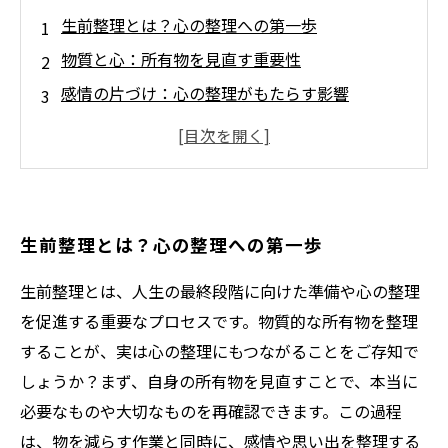
生前整理とは？心の整理への第一歩
物質と心：所有物を見直す重要性
感情の片づけ：心の整理がもたらす影響
生前整理と自己反省：自分を見つめ直す時間
家族へ伝える想い：生前整理が築く絆
豊かな人生への鍵：心の整理と生前整理の相互
関係
生前整理とは？心の整理への第一歩
生前整理で得られる心の安らぎ：未来を見据え
た新たなスタート
生前整理とは、人生の最終段階に向けた準備や心の整理
を促進する重要なプロセスです。物質的な所有物を整理
することが、実は心の整理にもつながることをご存知で
しょうか？まず、自身の所有物を見直すことで、本当に
必要なものや大切なものを再確認できます。この過程
は、物を減らす作業と同時に、感情や思い出を整理する