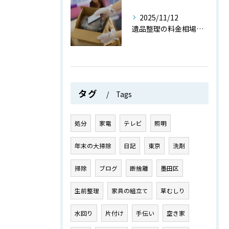
2025/11/12
遺品整理の料金相場と費用を抑えるためのポイントを詳しく解説
タグ
Tags
処分
家電
テレビ
照明
年末の大掃除
日記
東京
洗剤
掃除
ブログ
断捨離
墨田区
生前整理
家具の組立て
草むしり
水回り
片付け
手伝い
空き家