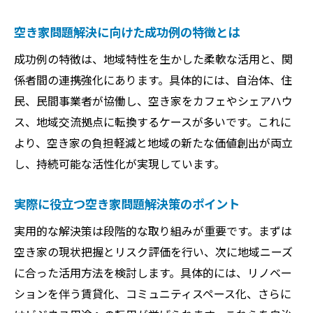
空き家問題対策で押さえたい重要ポイント
空き家問題を解消するための実務的アプロ
空き家問題解決に向けた成功例の特徴とは
ーチ
成功例の特徴は、地域特性を生かした柔軟な活用と、関
空き家問題の成功例から読み解く共通点
係者間の連携強化にあります。具体的には、自治体、住
空き家問題解決で失敗しないための注意点
民、民間事業者が協働し、空き家をカフェやシェアハウ
政府支援を活かした空き家問題対策の最前線
ス、地域交流拠点に転換するケースが多いです。これに
より、空き家の負担軽減と地域の新たな価値創出が両立
政府支援を活用した空き家問題解決策の最
し、持続可能な活性化が実現しています。
新情報
空き家問題対策に役立つ政府の支援制度を
実際に役立つ空き家問題解決策のポイント
解説
実用的な解決策は段階的な取り組みが重要です。まずは
空き家問題と政府助成金の活用事例を紹介
空き家の現状把握とリスク評価を行い、次に地域ニーズ
政府主導の空き家問題対策の効果と課題
に合った活用方法を検討します。具体的には、リノベー
空き家問題解決に向けた最新の政策動向
ションを伴う賃貸化、コミュニティスペース化、さらに
政府支援を最大限に活かす空き家問題対策