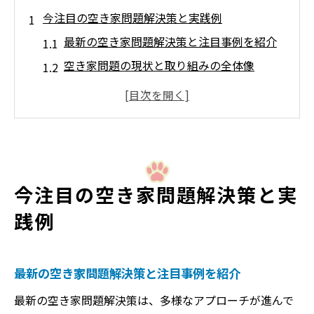
今注目の空き家問題解決策と実践例
最新の空き家問題解決策と注目事例を紹介
空き家問題の現状と取り組みの全体像
空き家問題解決に向けた成功例の特徴とは
実際に役立つ空き家問題解決策のポイント
空き家問題と地域活性化事例のつながり
空き家問題のビジネス活用と可能性を探る
空き家問題に挑むための具体的な取り組み方
今注目の空き家問題解決策と実
空き家問題を解決するための実践的ステッ
践例
プ
空き家問題に立ち向かうための行動指針
最新の空き家問題解決策と注目事例を紹介
空き家問題でできることと各自の役割
最新の空き家問題解決策は、多様なアプローチが進んで
空き家問題を減らすための日常的な工夫