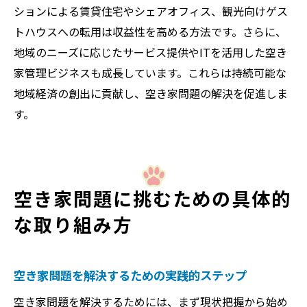
ションによる賃貸住宅やシェアオフィス、観光向けゲス
空き家問題が地域経済に与える影響の実態
トハウスへの転用は収益性を高める方法です。さらに、
地域ぐるみで進める空き家問題解決への挑
地域のニーズに応じたサービス提供やITを活用した空き
戦
家管理ビジネスも成長しています。これらは持続可能な
空き家問題への地域独自の対策と成果
地域経済の創出に貢献し、空き家問題の解決を促進しま
空き家問題で地域活性化へつなげる工夫
す。
実践できる空き家問題解消への第一歩
空き家問題解決へ最初に取り組むべきこと
空き家問題の実践的な解消アクション例
空き家問題に挑むための具体的
空き家問題で困ったときの相談窓口の活用
な取り組み方
法
空き家問題と個人でできる対策の始め方
空き家問題解消への具体的な第一歩とは
空き家問題を解決するための実践的ステップ
空き家問題を身近に考える意識づけの方法
空き家問題を解決するためには、まず現状把握から始め