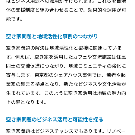
はビジネス用途への転用が挙げられます。これらを自治
法
体の支援制度と組み合わせることで、効果的な運用が可
海外の事例に学ぶ空き家問題の解決ヒント
能です。
空き家問題解決策を海外事例から学ぶ意義
空き家問題と地域活性化事例のつながり
海外発の空き家問題解決法と独自の取り組
み
空き家問題の解決は地域活性化と密接に関連していま
空き家問題と海外先進国の成功事例を分析
す。例えば、空き家を活用したカフェや交流施設は住民
空き家問題対策で参考になる海外の工夫
同士の交流促進につながり、地域コミュニティの強化に
寄与します。東京都のシェアハウス事例では、若者や起
海外から見る空き家問題の解決ポイント
業家の集まる拠点となり、新たなビジネスや文化活動が
空き家問題の国内外事例を比較して考える
生まれています。このように空き家活用は地域の魅力向
空き家問題が地域に与える影響と対応策
上の鍵となります。
空き家問題が地域社会へ及ぼす具体的な影
響
空き家問題のビジネス活用と可能性を探る
空き家問題による治安や景観へのリスクと
空き家問題はビジネスチャンスでもあります。リノベー
は