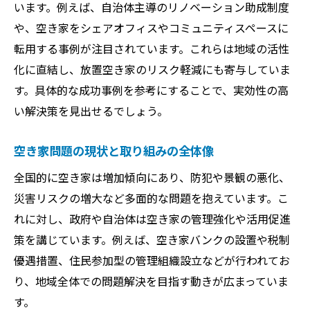
います。例えば、自治体主導のリノベーション助成制度
空き家問題解消へ向けた専門家の活用法
や、空き家をシェアオフィスやコミュニティスペースに
空き家問題対策に役立つ情報収集のコツ
転用する事例が注目されています。これらは地域の活性
自治体と連携した空き家活用の新しい手法
化に直結し、放置空き家のリスク軽減にも寄与していま
自治体と協働した空き家問題解決の事例紹
す。具体的な成功事例を参考にすることで、実効性の高
介
い解決策を見出せるでしょう。
自治体発の空き家問題対策と独自施策
空き家問題を解決する自治体の取組の進化
空き家問題の現状と取り組みの全体像
空き家問題解決に向けた連携体制の作り方
全国的に空き家は増加傾向にあり、防犯や景観の悪化、
自治体と住民による空き家問題解決の力
災害リスクの増大など多面的な問題を抱えています。こ
れに対し、政府や自治体は空き家の管理強化や活用促進
自治体による空き家問題支援の最新動向
策を講じています。例えば、空き家バンクの設置や税制
空き家問題を解決へ導く成功ポイントとは
優遇措置、住民参加型の管理組織設立などが行われてお
空き家問題解決のための成功法則を解説
り、地域全体での問題解決を目指す動きが広まっていま
空き家問題の実例から学ぶ解決の秘訣
す。