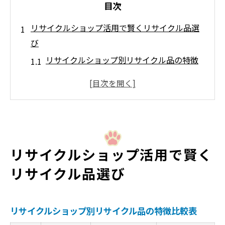
目次
リサイクルショップ活用で賢くリサイクル品選
び
リサイクルショップ別リサイクル品の特徴
比較表
賢いリサイクル品選びのコツを知ろう
初めてのリサイクル品購入で失敗しないた
めに
リサイクル品を選ぶならチェックしたいポ
リサイクルショップ活用で賢く
イント
リサイクル品選び
環境も節約も叶うリサイクル品活用術
手軽に始めるリサイクル品購入のコツ
リサイクル品ジャンル別選び方早見表
リサイクルショップ別リサイクル品の特徴比較表
リサイクル品購入で押さえるべき注意点