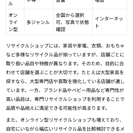
ル
リサイクル品購入で節約が叶う仕組み
オン
全国から選択
節約志向の人がリサイクル品を選ぶ理由
インターネッ
ライ
多ジャンル
可、写真で状態
ト
リサイクル品活用による家計見直し術
ン型
確認
賢く節約するリサイクル品選びのポイント
リサイクルショップには、家具や家電、衣類、おもちゃ
リサイクルショップで失敗しない見極め術
など多様なリサイクル品が揃っていますが、店舗ごとに
リサイクル品の状態別チェックポイント一
取り扱い品目や特徴が異なります。そのため、目的に合
覧
わせて店舗を選ぶことが大切です。たとえば大型家具を
見極めに役立つリサイクル品の選び方
探すなら、大型専門店や買取を強化している店舗が適し
リサイクル品購入時に避けたい落とし穴
ています。一方、ブランド品やベビー用品など専門性が
リサイクルショップで安心して選ぶ方法
高い品目は、専門リサイクルショップを利用することで
リサイクル品の品質を見抜くコツ
品質や品揃えに満足できる可能性が高まります。
満足度を高めるリサイクル品購入の流れ
また、オンライン型リサイクルショップも増えており、
リサイクル品購入の手順とポイント一覧
自宅にいながら幅広いリサイクル品を比較検討できるメ