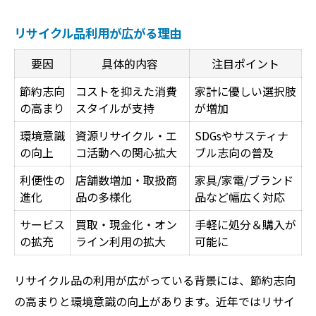
リサイクル品利用が広がる理由
要因
具体的内容
注目ポイント
節約志向
コストを抑えた消費
家計に優しい選択肢
の高まり
スタイルが支持
が増加
環境意識
資源リサイクル・エ
SDGsやサスティナ
の向上
コ活動への関心拡大
ブル志向の普及
利便性の
店舗数増加・取扱商
家具/家電/ブランド
進化
品の多様化
品など幅広く対応
サービス
買取・現金化・オン
手軽に処分＆購入が
の拡充
ライン利用の拡大
可能に
リサイクル品の利用が広がっている背景には、節約志向
の高まりと環境意識の向上があります。近年ではリサイ