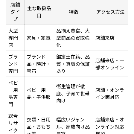
店舗
主な取扱品
オンラインでリサイクル品を手軽に探す方
タイ
特徴
アクセス方法
目
プ
法
リサイクルショップ近くで見つけるお得な
大型
品揃え豊富、大
専門
家具・家電
型商品の買取強
店舗来店
リサイクル品
店
化
リサイクル品購入時のチェックリスト
ブラ
ブランド
鑑定士在籍、品
リサイクル品の選択が環境への第一歩に
店舗来店・一
ンド
品・時計・
質・真贋の保証
部オンライン
リサイクル品購入がもたらす環境効果一覧
専門
宝石
あり
リサイクル品を通じた持続可能な暮らし
ベビ
衛生管理が徹
リサイクル品利用が広がる理由
ー用
ベビー用
店舗・オンラ
底、子育て世帯
品専
品・子供服
イン両対応
環境に優しいリサイクル品選びの秘訣
向け
門
エコな消費行動としてのリサイクル品活用
総合
節約志向ならリサイクル品がおすすめな理由
衣類・日用
幅広いジャン
店舗来店・オ
リサ
品・おもち
ル、家族向け品
ンライン対応
リサイクル品と新品のコスト比較表
イク
ゃ等
豊富
増加