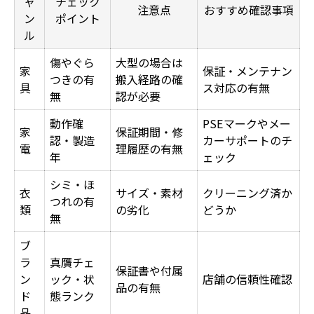
ャ
チェック
注意点
おすすめ確認事項
ン
ポイント
ル
傷やぐら
大型の場合は
家
保証・メンテナン
つきの有
搬入経路の確
具
ス対応の有無
無
認が必要
動作確
PSEマークやメー
家
保証期間・修
認・製造
カーサポートのチ
電
理履歴の有無
年
ェック
シミ・ほ
衣
サイズ・素材
クリーニング済か
つれの有
類
の劣化
どうか
無
ブ
ラ
真贋チェ
保証書や付属
ン
ック・状
店舗の信頼性確認
品の有無
ド
態ランク
品